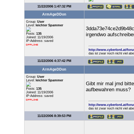
11/22/2006 1:47:32 PM
ArmAgeDDon
Group:
User
Level:
leichter Spammer
3dda73e74ce2d9b48cf
Posts:
135
irgendwo aufschreibe
Joined: 11/19/2006
IP-Address: saved
http://www.cyberlord.at/for
das ist zwar noch nicht viel ab
11/22/2006 4:37:42 PM
ArmAgeDDon
Group:
User
Level:
leichter Spammer
Gibt mir mal jmd bitt
Posts:
135
aufbewahren muss?
Joined: 11/19/2006
IP-Address: saved
http://www.cyberlord.at/for
das ist zwar noch nicht viel ab
11/22/2006 8:39:53 PM