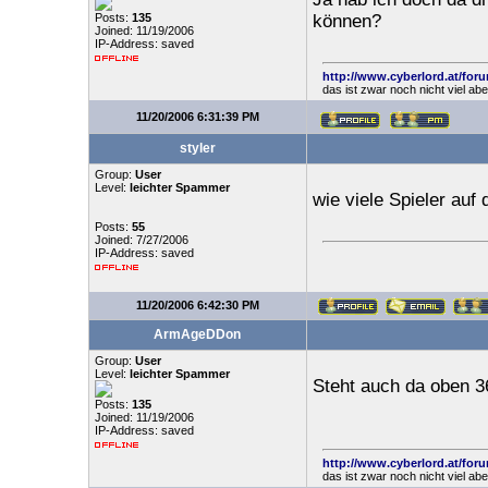
Posts:
135
können?
Joined: 11/19/2006
IP-Address: saved
http://www.cyberlord.at/for
das ist zwar noch nicht viel ab
11/20/2006 6:31:39 PM
styler
Group:
User
Level:
leichter Spammer
wie viele Spieler auf
Posts:
55
Joined: 7/27/2006
IP-Address: saved
11/20/2006 6:42:30 PM
ArmAgeDDon
Group:
User
Level:
leichter Spammer
Steht auch da oben 3
Posts:
135
Joined: 11/19/2006
IP-Address: saved
http://www.cyberlord.at/for
das ist zwar noch nicht viel ab