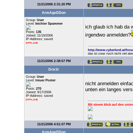
11/21/2006 2:31:20 PM
ArmAgeDDon
Group:
User
Level:
leichter Spammer
ich glaub ich hab da
Posts:
135
irgendwo anmelden?
Joined: 11/19/2006
IP-Address: saved
http://www.cyberlord.at/for
das ist zwar noch nicht viel ab
11/21/2006 2:38:57 PM
Driv3r
Group:
User
Level:
treuer Poster
nicht anmelden einfa
Posts:
270
unten ein langes vers
Joined: 9/17/2006
IP-Address: saved
Mit einem klick auf den unter
11/21/2006 4:51:07 PM
ArmAgeDDon