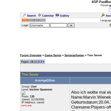
ASP-FastBoa
Forum
a
Search
Calendar
Gallery
Auc
Languag
Login:
Forum Overview
»
Game-Server
»
Serveranfragen
» Tmn Server
Pages: (
3
) [1]
2
3
»
Tmn Server
ArmAgeDDon
Group:
User
Level:
leichter Spammer
Also ich wollte mal e
Posts:
135
Name:Marvin Wienek
Joined: 11/19/2006
Geburtsdatum:20.04.
IP-Address: saved
Clanname:Players-off