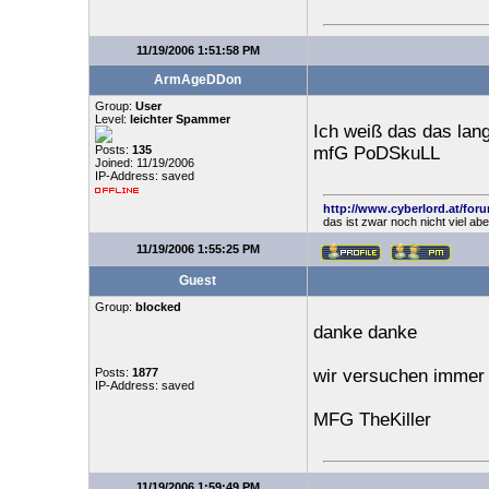
11/19/2006 1:51:58 PM
ArmAgeDDon
Group:
User
Level:
leichter Spammer
Ich weiß das das lan
Posts:
135
mfG PoDSkuLL
Joined: 11/19/2006
IP-Address: saved
http://www.cyberlord.at/for
das ist zwar noch nicht viel ab
11/19/2006 1:55:25 PM
Guest
Group:
blocked
danke danke
Posts:
1877
wir versuchen immer 
IP-Address: saved
MFG TheKiller
11/19/2006 1:59:49 PM