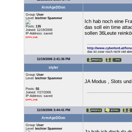
ArmAgeDDon
Group:
User
Level:
leichter Spammer
Ich hab noch eine Fr
Posts:
135
das soll ein time att
Joined: 11/19/2006
sollen 36Leute reink
IP-Address: saved
http://www.cyberlord.at/for
das ist zwar noch nicht viel ab
11/19/2006 2:41:36 PM
styler
Group:
User
Level:
leichter Spammer
JA Modus , Slots un
Posts:
55
Joined: 7/27/2006
IP-Address: saved
11/19/2006 3:44:41 PM
ArmAgeDDon
Group:
User
Level:
leichter Spammer
Ja hab ich doch da dr