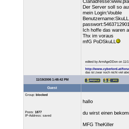
Clanadresse:www.play
Der Server soll so a
mein Login:Vouble
Benutzername:SkuLL
passwort:546371290
Ich hoffe das waren a
Thx im voraus
mfG PoDSkuLL
edited by ArmAgeDDon on 11/1
http://www.cyberlord.at/for
das ist zwar noch nicht viel ab
11/19/2006 1:48:42 PM
Guest
Group:
blocked
hallo
Posts:
1877
du wirst einen beko
IP-Address: saved
MFG TheKiller