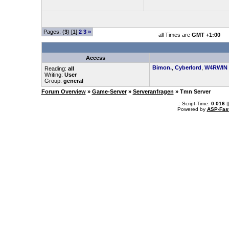
Pages: (
3
) [1]
2
3
»
all Times are
GMT +1:00
Access
Bimon.
,
Cyberlord
,
W4RWIN
Reading:
all
Writing:
User
Group:
general
Forum Overview
»
Game-Server
»
Serveranfragen
» Tmn Server
.: Script-Time:
0.016
|
Powered by
ASP-Fas