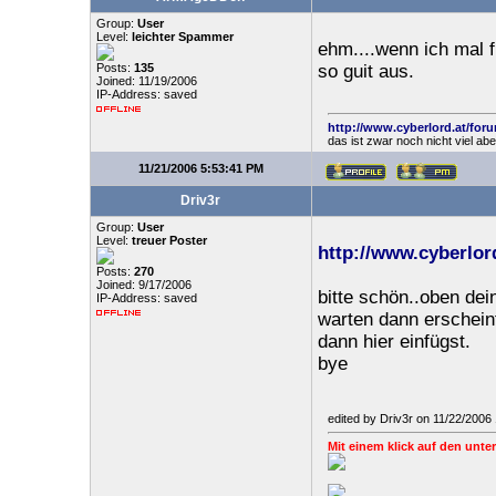
Group:
User
Level:
leichter Spammer
ehm....wenn ich mal 
Posts:
135
so guit aus.
Joined: 11/19/2006
IP-Address: saved
http://www.cyberlord.at/for
das ist zwar noch nicht viel ab
11/21/2006 5:53:41 PM
Driv3r
Group:
User
Level:
treuer Poster
http://www.cyberlo
Posts:
270
Joined: 9/17/2006
bitte schön..oben de
IP-Address: saved
warten dann erschein
dann hier einfügst.
bye
edited by Driv3r on 11/22/2006
Mit einem klick auf den unter