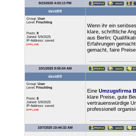
9/23/2025 4:03:13 PM
david09
Group:
User
Level:
Frischling
Wenn ihr ein seriöse
klare, schriftliche A
Posts:
8
Joined: 5/9/2025
aus Berlin; Qualifika
IP-Address: saved
Erfahrungen gemacht:
gemacht, faire Preise
10/1/2025 9:55:54 AM
david09
Group:
User
Level:
Frischling
Eine
Umzugsfirma B
klare Preise, gute B
Posts:
8
Joined: 5/9/2025
vertrauenswürdige Um
IP-Address: saved
professionell organisi
10/7/2025 10:44:32 AM