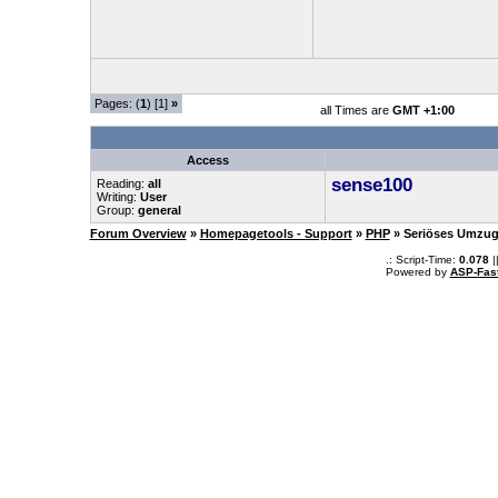
Pages: (
1
) [1]
»
all Times are
GMT +1:00
Access
sense100
Reading:
all
Writing:
User
Group:
general
Forum Overview
»
Homepagetools - Support
»
PHP
» Seriöses Umzu
.: Script-Time:
0.078
|
Powered by
ASP-Fas