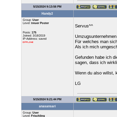
5/15/2024 9:13:56 PM
Handy2
Group:
User
Level:
treuer Poster
Servus^^
Posts:
175
Joined: 3/18/2019
Umzugsunternehmen k
IP-Address: saved
Für welches man sich
Als ich mich umgesch
Gefunden habe ich di
sagen, dass ich wirkl
Wenn du also willst,
LG
5/15/2024 9:21:44 PM
anasansari
Group:
User
Level:
Frischling