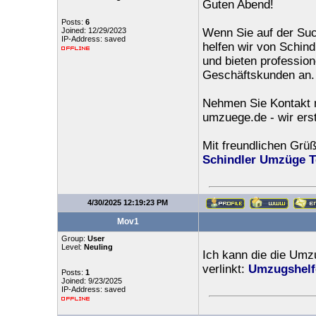
Guten Abend!
Posts:
6
Joined: 12/29/2023
Wenn Sie auf der Su
IP-Address: saved
helfen wir von Schind
und bieten profession
Geschäftskunden an. U
Nehmen Sie Kontakt mi
umzuege.de - wir erst
Mit freundlichen Grü
Schindler Umzüge 
4/30/2025 12:19:23 PM
Mov1
Group:
User
Level:
Neuling
Ich kann die die Umzu
verlinkt:
Umzugshelfe
Posts:
1
Joined: 9/23/2025
IP-Address: saved