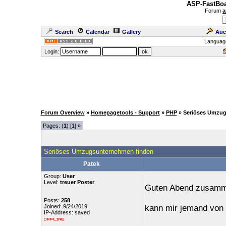
ASP-FastBoa
Forum
a
Search
Calendar
Gallery
Auc
Languag
Login:
Forum Overview
»
Homepagetools - Support
»
PHP
» Seriöses Umzu
Pages: (
1
) [1]
»
Seriöses Umzugsunternehmen finden
Patek
Group:
User
Level:
treuer Poster
Guten Abend zusamm
Posts:
258
Joined: 9/24/2019
kann mir jemand von
IP-Address: saved