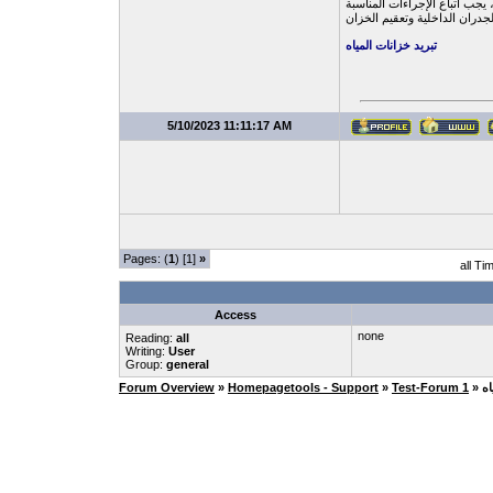
يجب اتباع الإجراءات المناسبة
تبريد خزانات المياه
5/10/2023 11:11:17 AM
Pages: (
1
) [1]
»
all Ti
Access
none
Reading:
all
Writing:
User
Group:
general
اه
Test-Forum 1
»
Homepagetools - Support
»
Forum Overview