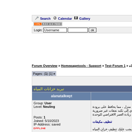
Search
Calendar
Gallery
Login:
اه
Test-Forum 1
»
Homepagetools - Support
»
Forum Overview
Pages: (
1
) [1]
»
تبريد خزانات المياه
alanatalkwyt
Group:
User
ل منزل ، مما يحافظ على برودة
Neuling
Level:
Posts:
1
Joined: 5/10/2023
تنظيف مكيفات
IP-Address: saved
. يجب عليك تنظيف خزان المياه