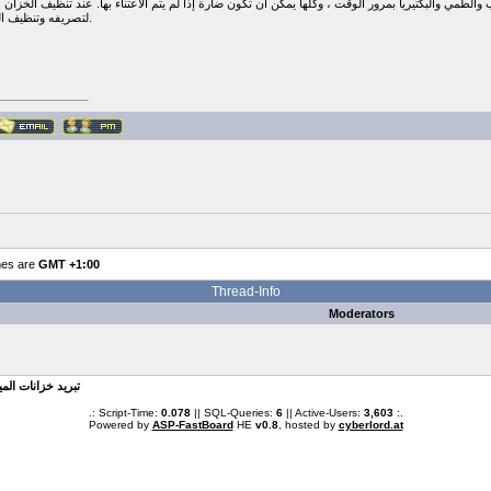
مي والبكتيريا بمرور الوقت ، وكلها يمكن أن تكون ضارة إذا لم يتم الاعتناء بها. عند تنظيف الخزان ، 
لتصريفه وتنظيف الجدران الداخلية وتعقيم الخزان.
mes are
GMT +1:00
Thread-Info
Moderators
» تبريد خزانات المي
.: Script-Time:
0.078
|| SQL-Queries:
6
|| Active-Users:
3,603
:.
Powered by
ASP-FastBoard
HE
v0.8
, hosted by
cyberlord.at