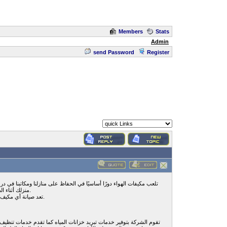
Members
Stats
Admin
send Password
Register
تلعب مكيفات الهواء دورًا أساسيًا في الحفاظ على منازلنا ومكاتبنا في
منزلك أثناء الطقس الحار. يمكن أن يؤدي الاستخدام المطول لمكيف الهواء دون أي صيانة إلى تعطل جهازك ، مما يؤدي إلى تكبد نفقات غير ضرورية.
تعد صيانة أي مكيف هواء وتنظيفه بشكل دوري أمرًا حيويًا للحصول على هواء منعش وخالي من التدفق ، كما أنه يساعد في زيادة العمر الافتراضي للوحدة.
تقوم الشركة بتوفير خدمات تبريد خزانات المياه كما تقدم خدمات تنظيف خ