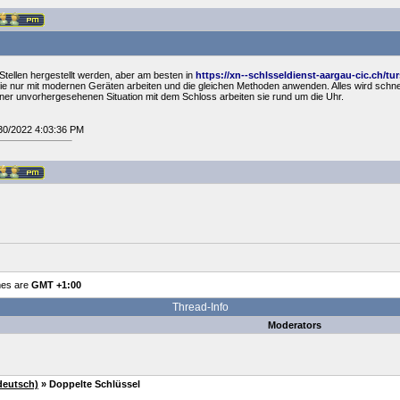
Stellen hergestellt werden, aber am besten in
https://xn--schlsseldienst-aargau-cic.ch/t
die nur mit modernen Geräten arbeiten und die gleichen Methoden anwenden. Alles wird schnel
 einer unvorhergesehenen Situation mit dem Schloss arbeiten sie rund um die Uhr.
/30/2022 4:03:36 PM
mes are
GMT +1:00
Thread-Info
Moderators
deutsch)
» Doppelte Schlüssel