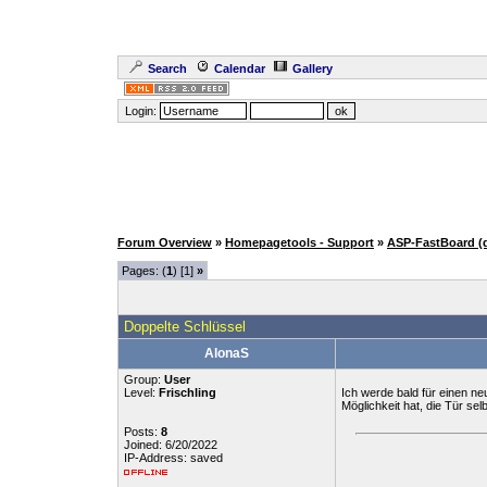
Search
Calendar
Gallery
Login:
Forum Overview
»
Homepagetools - Support
»
ASP-FastBoard (
Pages: (
1
) [1]
»
Doppelte Schlüssel
AlonaS
Group:
User
Level:
Frischling
Ich werde bald für einen ne
Möglichkeit hat, die Tür sel
Posts:
8
Joined: 6/20/2022
IP-Address: saved