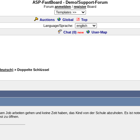
ASP-FastBoard - Demo/Support-Forum
Forum
anmelden
/
register
Board
Auctions
Global
Top
Language/Sprache:
Chat (
0
)
User-Map
new
deutsch)
» Doppelte Schlüssel
uen Job arbeiten gehen und keine Zeit haben, das Kind von der Schule abzuholen. Es ist notw
bst zu öffnen.