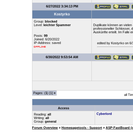
6/27/2022 3:34:13 PM
Kostyrko
Group:
blocked
Level:
leichter Spammer
Duplikate können an vielen 
professioneller Schlosser, 
Auskünfte erteilt. Im Falle
Posts:
99
Joined: 6/20/2022
IP-Address: saved
edited by Kostyrko on 6
6/30/2022 9:53:54 AM
Pages: (
1
) [1]
»
all Ti
Access
Cyberlord
Reading:
all
Writing:
all
Group:
general
Forum Overview
»
Homepagetools - Support
»
ASP-FastBoard (