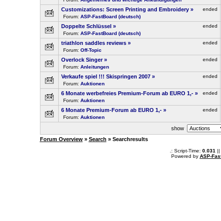
Customizations: Screen Printing and Embroidery
»
ended
Forum:
ASP-FastBoard (deutsch)
Doppelte Schlüssel
»
ended
Forum:
ASP-FastBoard (deutsch)
triathlon saddles reviews
»
ended
Forum:
Off-Topic
Overlock Singer
»
ended
Forum:
Anleitungen
Verkaufe spiel !!! Skispringen 2007
»
ended
Forum:
Auktionen
6 Monate werbefreies Premium-Forum ab EURO 1,-
»
ended
Forum:
Auktionen
6 Monate Premium-Forum ab EURO 1,-
»
ended
Forum:
Auktionen
show
Forum Overview
»
Search
» Searchresults
.: Script-Time:
0.031
||
Powered by
ASP-Fas