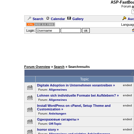
ASP-FastBoa
Forum
a
Search
Calendar
Gallery
Auc
Languag
Login:
Forum Overview
»
Search
» Searchresults
.
Topic
Digitale Adoption in Unternehmen vorantreiben
»
ended
Forum:
Allgemeines
Lohnen sich individuelle Formate bei Aufklebern?
»
ended
Forum:
Allgemeines
Install WordPress on cPanel, Setup Theme and
ended
Customization
»
Forum:
Anleitungen
Одноразовые сигареты
»
ended
Forum:
Off-Topic
horror story
»
ended
Forum:
Allgemeines und wichtige Ankündigungen