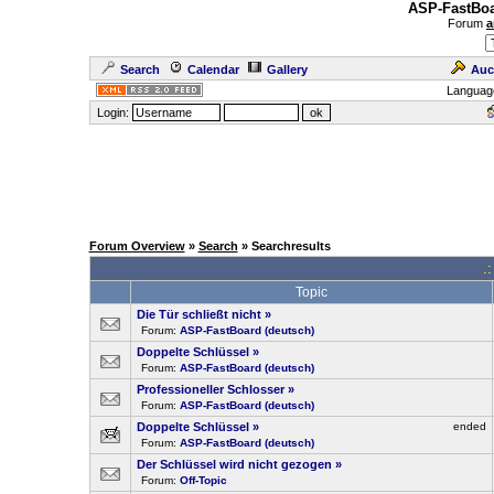
ASP-FastBoa
Forum
a
Search
Calendar
Gallery
Auc
Languag
Login:
Forum Overview
»
Search
» Searchresults
.
Topic
Die Tür schließt nicht
»
Forum:
ASP-FastBoard (deutsch)
Doppelte Schlüssel
»
Forum:
ASP-FastBoard (deutsch)
Professioneller Schlosser
»
Forum:
ASP-FastBoard (deutsch)
Doppelte Schlüssel
»
ended
Forum:
ASP-FastBoard (deutsch)
Der Schlüssel wird nicht gezogen
»
Forum:
Off-Topic