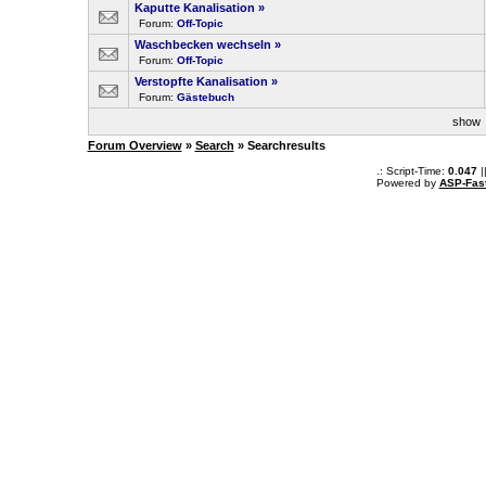
Kaputte Kanalisation
»
Forum:
Off-Topic
Waschbecken wechseln
»
Forum:
Off-Topic
Verstopfte Kanalisation
»
Forum:
Gästebuch
sho
Forum Overview
»
Search
» Searchresults
.: Script-Time:
0.047
|
Powered by
ASP-Fas