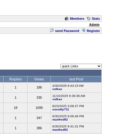
Members
Stats
Admin
send Password
Register
Replies
Views
last Post
4/30/2026 8:43:15 AM
1
186
volkax
11/10/2025 6:39:36 AM
1
335
volkax
8/23/2025 3:08:37 PM
18
1095
caxodiy711
6/30/2025 9:06:46 PM
1
347
manfred92
6/30/2025 8:41:31 PM
1
386
manfred92