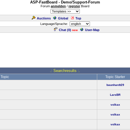
ASP-FastBoard - Demo/Support-Forum
Forum
anmelden
/
register
Board
Auctions
Global
Top
Language/Sprache:
Chat (
0
)
User-Map
new
.: Searchresults :.
Topic
Topic Starter
baunhardt29
LarsBR
volkax
volkax
volkax