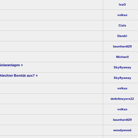
IsaG
volkax
Cials
Dandri
baunhardt29
Michaell
 Solaranlagen
»
Skyflyaway
hlechter Bonität aus?
»
Skyflyaway
volkax
detlefmeyers22
volkax
baunhardt29
woodywood