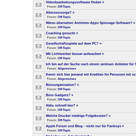
Videobearbeitungssoftware finden
»
Forum:
Off-Topic
Altersvorsorge?
»
Forum:
Off-Topic
Wieso übersehen Antiviren-Apps Spionage-Software?
»
Forum:
Off-Topic
Coaching gesucht
»
Forum:
Off-Topic
Gesellschaftsspiele auf dem PC?
»
Forum:
Off-Topic
Mit Lichtwecker besser aufwachen
»
Forum:
Off-Topic
Ich bin auf der Suche nach einem seriösen Anbieter für
Forum:
Allgemeines
Kennt sich hier jemand mit Krediten für Personen mit sc
Forum:
Allgemeines
Büroorganisation?
»
Forum:
Off-Topic
Büro Gadgets?
»
Forum:
Off-Topic
Akku schnell leer?
»
Forum:
Off-Topic
Welche Drucker niedrige Folgekosten?
»
Forum:
Off-Topic
Apple Forum und Blog – nicht nur für Fanboys
»
Forum:
Off-Topic