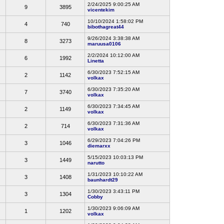
2/24/2025 9:00:25 AM
9
3895
vicentekim
10/10/2024 1:58:02 PM
4
740
bibothagreat44
9/26/2024 3:38:38 AM
8
3273
maruusa0106
2/2/2024 10:12:00 AM
6
1992
Linetta
6/30/2023 7:52:15 AM
2
1142
volkax
6/30/2023 7:35:20 AM
7
3740
volkax
6/30/2023 7:34:45 AM
2
1149
volkax
6/30/2023 7:31:36 AM
2
714
volkax
6/29/2023 7:04:26 PM
3
1046
diemarxx
5/15/2023 10:03:13 PM
3
1449
narutto
1/31/2023 10:10:22 AM
3
1408
baunhardt29
1/30/2023 3:43:11 PM
3
1304
Cobby
1/30/2023 9:06:09 AM
1
1202
volkax