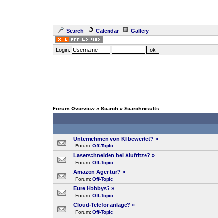
Search
Calendar
Gallery
Login:
Forum Overview
»
Search
» Searchresults
Unternehmen von KI bewertet?
»
Forum:
Off-Topic
Laserschneiden bei Alufritze?
»
Forum:
Off-Topic
Amazon Agentur?
»
Forum:
Off-Topic
Eure Hobbys?
»
Forum:
Off-Topic
Cloud-Telefonanlage?
»
Forum:
Off-Topic