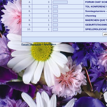
4.
3
FORUM CHAT SCH
5.
1
TOL KONFERENZ 
6.
1
Sonntagsturnier
7.
1
chaostag
8.
1
MAERCHEN QUIZ T
9.
1
GEBURTSTAGSMO
10.
1
SPIELERGLEICHS
Forum Übersicht
» Statistiken
.: Script-Time:
0,016
Powered by
ASP-Fas