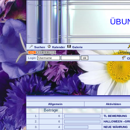
ÜBU
Suchen
Kalender
Galerie
Languag
Login:
Ch
Forum Übersicht
» Statistiken
Allgemein
Aktivitäten
Beiträge
1.
6
TL BEWERBUNG
2.
6
HALLOWEEN --GR
3.
4
NEUE WÄHRUNG