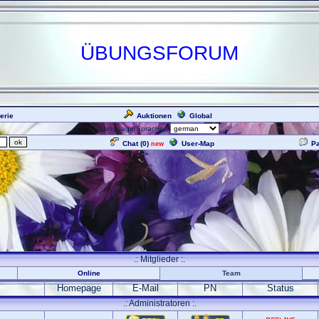
ÜBUNGSFORUM
erie
Auktionen
Global
Language/Sprache:
Chat (
0
)
User-Map
P
new
.: Mitglieder :.
Online
Team
Homepage
E-Mail
PN
Status
.: Administratoren :.