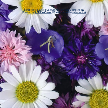
.: Script-Time:
0,016
|| SQL-Queries:
4
|| Active-Users:
35 418
:.
Powered by
ASP-FastBoard
HE
v0.8
, hosted by
cyberlord.at