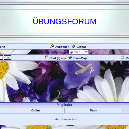
ÜBUNGSFORUM
erie
Auktionen
Global
Language/Sprache:
Chat (
0
)
User-Map
P
new
.: Mitglieder :.
Online
Team
under Construction