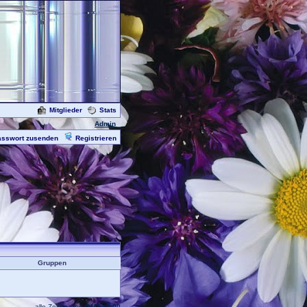
Mitglieder
Stats
Admin
asswort zusenden
Registrieren
Gruppen
alle Zeiten sind
GMT +1:00