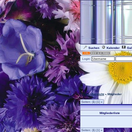
Suchen
Kalender
Gal
Login:
Forum Übersicht
» Mitglieder
Seiten: (
1
) [1]
»
Mitgliederliste
Seiten: (
1
) [1]
»