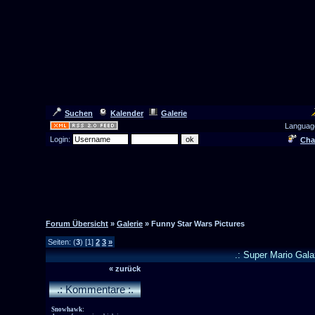
Suchen
Kalender
Galerie
Languag
Login:
Cha
Forum Übersicht
»
Galerie
» Funny Star Wars Pictures
Seiten: (
3
) [1]
2
3
»
.: Super Mario Galax
« zurück
.: Kommentare :.