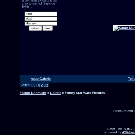
neue Galerie
::
Tell
Seiten: (
3
) [1]
2
3
»
Forum Übersicht
»
Galerie
» Funny Star Wars Pictures
Striecker and 
.: Script-Time:
0,016
|
Powered by
ASP-Fas