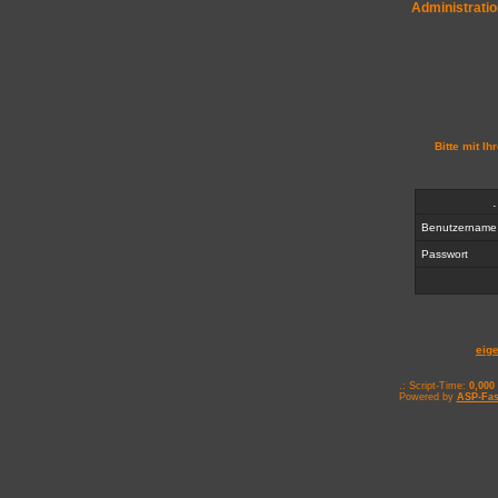
Administratio
Bitte mit I
Benutzernam
Passwort
eig
.: Script-Time:
0,000
Powered by
ASP-Fas