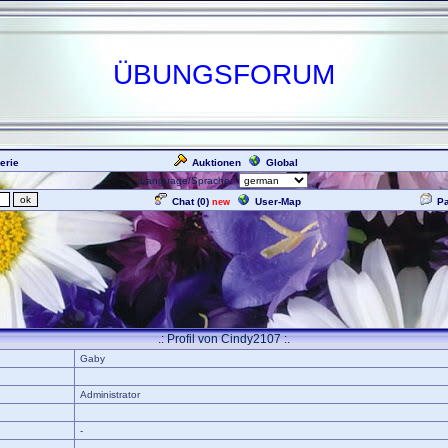
ÜBUNGSFORUM
erie
Auktionen
Global
Language/Sprache:
Chat (
0
)
User-Map
P
new
.: Profil von Cindy2107 :.
Gaby
Administrator
-