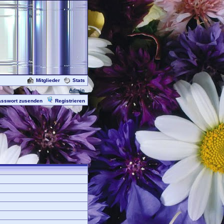
Mitglieder
Stats
Admin
asswort zusenden
Registrieren