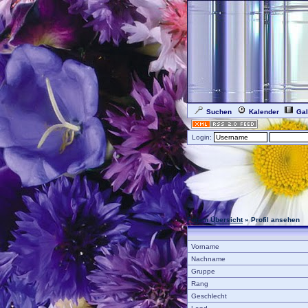
Suchen
Kalender
Gal
Login:
Forum Übersicht
» Profil ansehen
Vorname
Nachname
Gruppe
Rang
Geschlecht