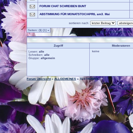
FORUM CHAT SCHREIBEN BUNT
ABSTIMMUNG FÜR MONATSTOC/APRIL am3. Mai
sortieren nach
Seiten: (
1
) [1]
»
alle Zeiten sind
GMT +1:00
Zugriff
Moderatoren
keine
Lesen:
alle
Schreiben:
alle
Gruppe:
allgemein
Forum Übersicht
»
ALLGEMEINES
» TESTRUBRIK
.: Script-Time:
0,031
Powered by
ASP-Fas