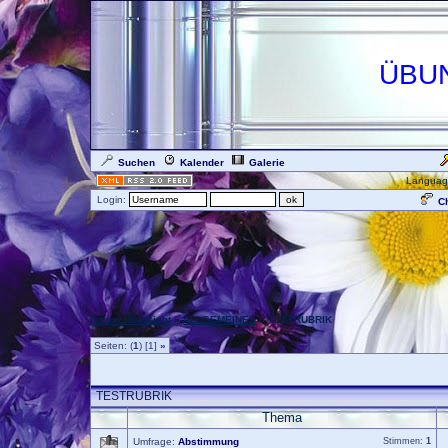
ÜBU
Suchen
Kalender
Galerie
Languag
Login:
Ch
Forum Übersicht
»
ALLGEMEINES
» TESTRUBRIK
Seiten: (
1
) [1]
»
TESTRUBRIK
Thema
Umfrage:
Abstimmung
Stimmen:
1