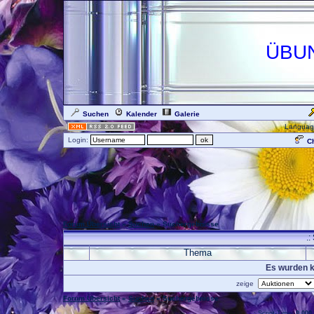
ÜBU
Suchen
Kalender
Galerie
Languag
Login:
Ch
Forum Übersicht
»
Suchen
» Suchergebnisse
.:
Thema
Es wurden k
zeige
Forum Übersicht
»
Suchen
» Suchergebnisse
.: Script-Time:
0,000