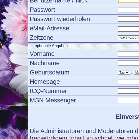
Benutzername / Nick
Passwort
Passwort wiederholen
eMail-Adresse
Zeitzone
:: optionale Angaben :.
Vorname
Nachname
Geburtsdatum
.
Homepage
ICQ-Nummer
MSN Messenger
Einvers
Die Administratoren und Moderatoren d
fragwürdigem Inhalt so schnell wie mög