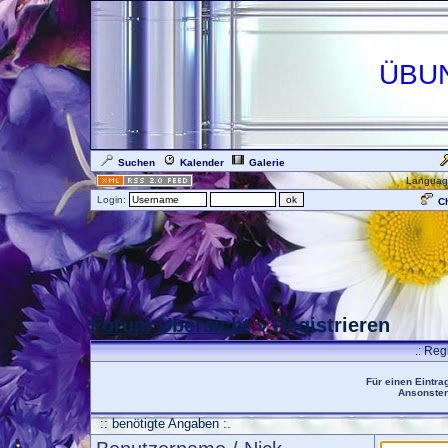
ÜBU
Suchen
Kalender
Galerie
Languag
Login:
Ch
Forum Übersicht
» Registrieren
.: Reg
Für einen Eintra
Ansonsten 
:: benötigte Angaben :.