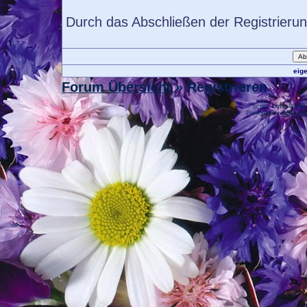
Durch das Abschließen der Registrieru
eig
Forum Übersicht
» Registrieren
.: Script-Time:
0,000
Powered by
ASP-Fas