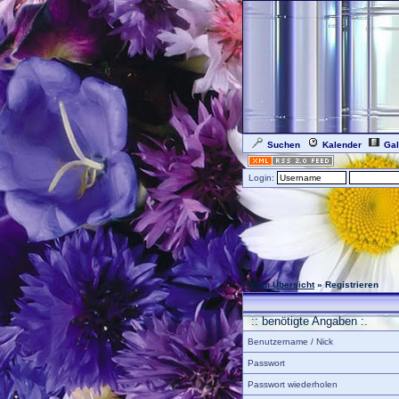
Suchen
Kalender
Gal
Login:
Forum Übersicht
» Registrieren
:: benötigte Angaben :.
Benutzername / Nick
Passwort
Passwort wiederholen