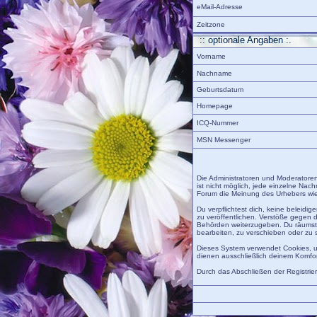
eMail-Adresse
Zeitzone
:: optionale Angaben :.
Vorname
Nachname
Geburtsdatum
Homepage
ICQ-Nummer
MSN Messenger
Die Administratoren und Moderatoren
ist nicht möglich, jede einzelne Nac
Forum die Meinung des Urhebers wied
Du verpflichtest dich, keine beleid
zu veröffentlichen. Verstöße gegen 
Behörden weiterzugeben. Du räumst 
bearbeiten, zu verschieben oder zu 
Dieses System verwendet Cookies, u
dienen ausschließlich deinem Komfor
Durch das Abschließen der Registri