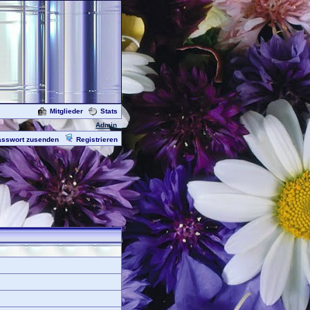
Mitglieder
Stats
Admin
asswort zusenden
Registrieren