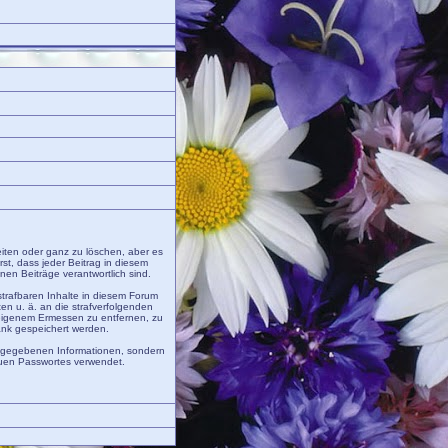
eiten oder ganz zu löschen, aber es
rst, dass jeder Beitrag in diesem
en Beiträge verantwortlich sind.
trafbaren Inhalte in diesem Forum
en u. ä. an die strafverfolgenden
eigenem Ermessen zu entfernen, zu
ank gespeichert werden.
angegebenen Informationen, sondern
euen Passwortes verwendet.