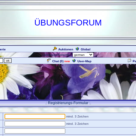
ÜBUNGSFORUM
erie
Auktionen
Global
Language/Sprache:
Chat (
0
)
User-Map
P
new
.: Registrierungs-Formular :.
mind. 3 Zeichen
mind. 3 Zeichen