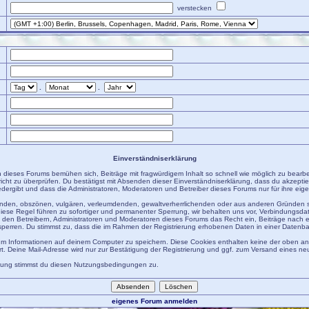
verstecken
.
.
Einverständniserklärung
 dieses Forums bemühen sich, Beiträge mit fragwürdigem Inhalt so schnell wie möglich zu bearb
hricht zu überprüfen. Du bestätigst mit Absenden dieser Einverständniserklärung, dass du akzeptie
ergibt und dass die Administratoren, Moderatoren und Betreiber dieses Forums nur für ihre eigen
igenden, obszönen, vulgären, verleumdenden, gewaltverherrlichenden oder aus anderen Gründen s
diese Regel führen zu sofortiger und permanenter Sperrung, wir behalten uns vor, Verbindungsdat
den Betreibern, Administratoren und Moderatoren dieses Forums das Recht ein, Beiträge nach 
sperren. Du stimmst zu, dass die im Rahmen der Registrierung erhobenen Daten in einer Datenb
m Informationen auf deinem Computer zu speichern. Diese Cookies enthalten keine der oben 
t. Deine Mail-Adresse wird nur zur Bestätigung der Registrierung und ggf. zum Versand eines n
erung stimmst du diesen Nutzungsbedingungen zu.
eigenes Forum anmelden