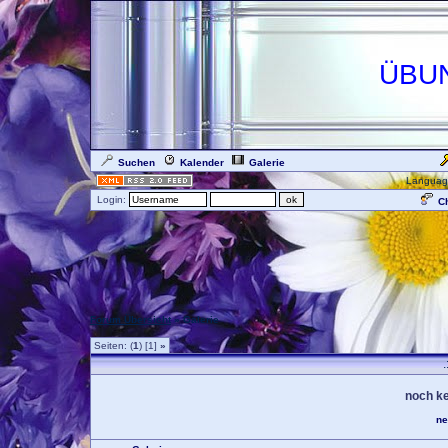
ÜBU
Suchen
Kalender
Galerie
Languag
Login:
Ch
Forum Übersicht
» Galerie
Seiten: (
1
) [1]
»
.
noch ke
ne