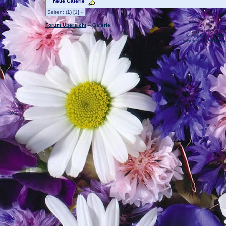
neue Galerie
Seiten: (
1
) [1]
»
Forum Übersicht
» Galerie
.: Script-Time:
0,000
Powered by
ASP-Fas