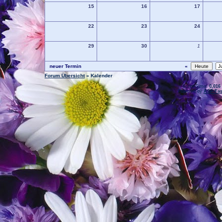
15
16
17
22
23
24
29
30
1
neuer Termin
«
Forum Übersicht
» Kalender
.: Script-Time:
0,016
Powered by
ASP-Fas