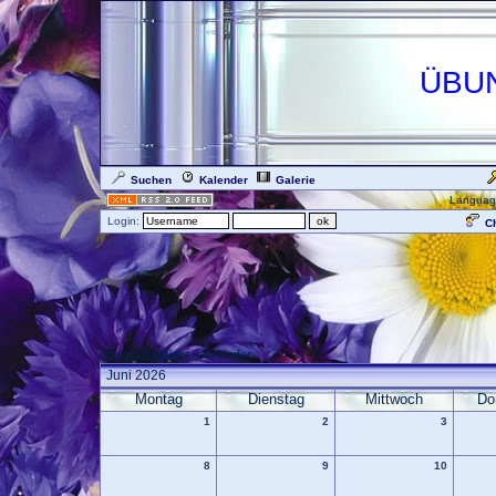
ÜBU
Suchen
Kalender
Galerie
Languag
Login:
Ch
Forum Übersicht
» Kalender
Juni 2026
Montag
Dienstag
Mittwoch
Do
1
2
3
8
9
10