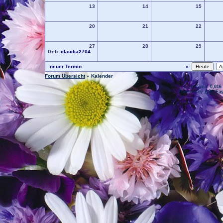
13
14
15
20
21
22
27
28
29
Geb:
claudia2704
neuer Termin
«
Forum Übersicht
» Kalender
.: Script-Time:
0,016
Powered by
ASP-Fas