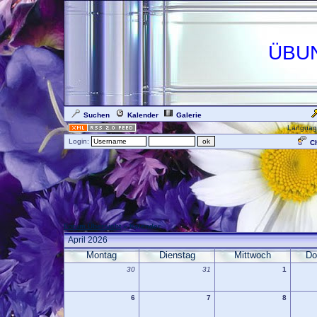
ÜBU
Suchen
Kalender
Galerie
Languag
Login:
Ch
Forum Übersicht
» Kalender
April 2026
Montag
Dienstag
Mittwoch
Do
30
31
1
6
7
8