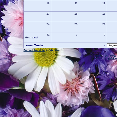
10
11
12
17
18
19
24
25
26
31
1
2
Geb:
tussi
neuer Termin
«
Forum Übersicht
» Kalender
.: Script-Time:
0,017
Powered by
ASP-Fas