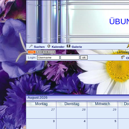
ÜBU
Suchen
Kalender
Galerie
Languag
Login:
Ch
Forum Übersicht
» Kalender
August 2026
Montag
Dienstag
Mittwoch
Do
27
28
29
3
4
5