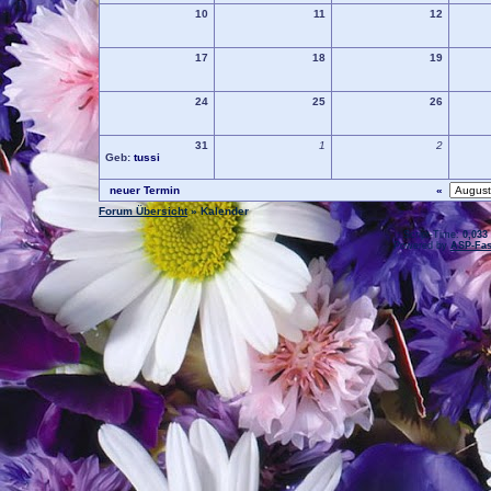
10
11
12
17
18
19
24
25
26
31
1
2
Geb:
tussi
neuer Termin
«
Forum Übersicht
» Kalender
.: Script-Time:
0,033
Powered by
ASP-Fas