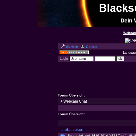
Webcam
Suchen
Galerie
Languag
Login:
Forum Übersicht
+
Webcam Chat
Forum Übersicht
:: Statistiken :.
Board aktiv seit
24.01.2014
(4578 Tage), Mitgl