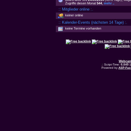
Zugriffe diesen Monat
544
,
mehr ..
:: Mitglieder online :.
keiner online
:: Kalender-Events (nächsten 14 Tage) :.
keine Termine vorhanden
Webcam
.: Script-Time:
0,045
|
Powered by
ASP-Fas