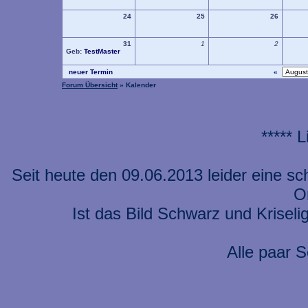
24
25
26
31
1
2
Geb:
TestMaster
neuer Termin
«
Forum Übersicht
» Kalender
***** 
Seit heute den 09.06.2013 leider eine s
On
Ist das Bild Schwarz und Kriseli
Alle paar S