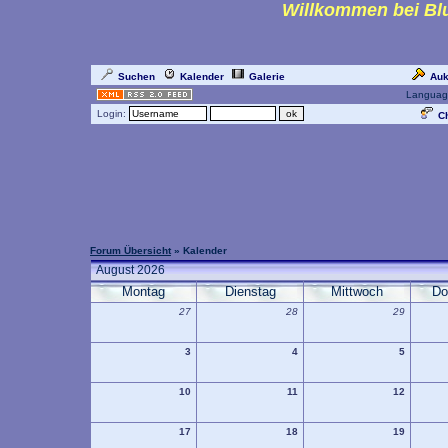
Willkommen bei Blu
Suchen
Kalender
Galerie
Auk
Languag
Login:
Ch
Forum Übersicht
» Kalender
August 2026
Montag
Dienstag
Mittwoch
Do
27
28
29
3
4
5
10
11
12
17
18
19