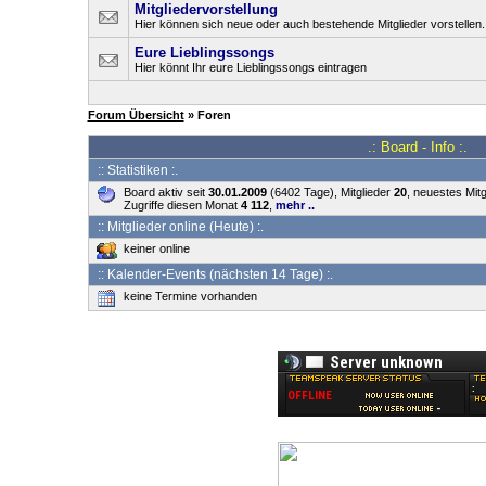
Mitgliedervorstellung
Hier können sich neue oder auch bestehende Mitglieder vorstellen.
Eure Lieblingssongs
Hier könnt Ihr eure Lieblingssongs eintragen
Forum Übersicht
» Foren
.: Board - Info :.
:: Statistiken :.
Board aktiv seit
30.01.2009
(6402 Tage), Mitglieder
20
, neuestes Mitg
Zugriffe diesen Monat
4 112
,
mehr ..
:: Mitglieder online (Heute) :.
keiner online
:: Kalender-Events (nächsten 14 Tage) :.
keine Termine vorhanden