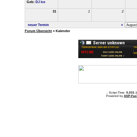
Geb:
DJ Ice
31
1
2
neuer Termin
«
Forum Übersicht
» Kalender
.: Script-Time:
0,031
|
Powered by
ASP-Fas