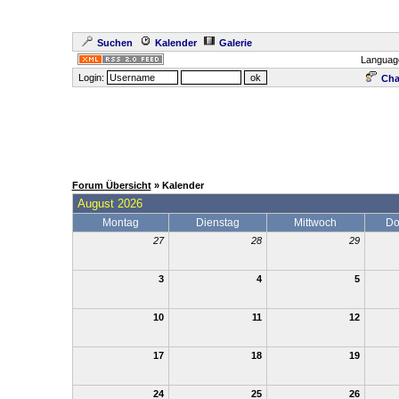
Suchen
Kalender
Galerie
Languag
Login:
Cha
Forum Übersicht
» Kalender
August 2026
Montag
Dienstag
Mittwoch
Do
27
28
29
3
4
5
10
11
12
17
18
19
24
25
26