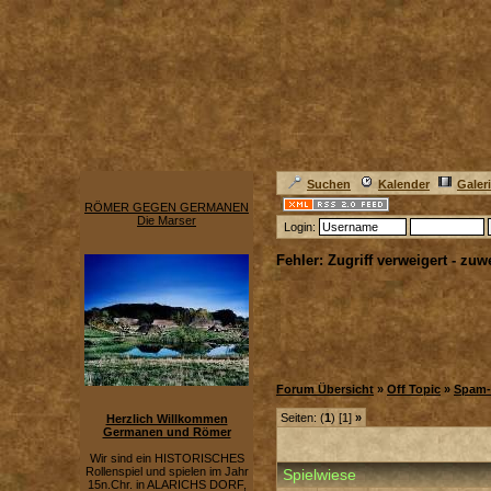
Suchen
Kalender
Galer
RÖMER GEGEN GERMANEN
Die Marser
Login:
Fehler: Zugriff verweigert - zu
Forum Übersicht
»
Off Topic
»
Spam-
Seiten: (
1
) [1]
»
Herzlich Willkommen
Germanen und Römer
Wir sind ein HISTORISCHES
Rollenspiel und spielen im Jahr
Spielwiese
15n.Chr. in ALARICHS DORF,