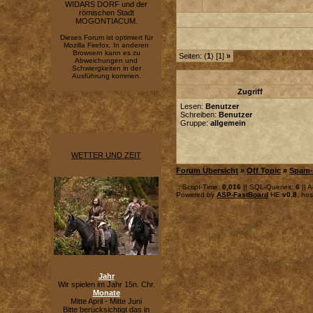
WIDARS DORF und der
römischen Stadt
MOGONTIACUM.
Dieses Forum ist optimiert für
Mozilla Firefox. In anderen
Browsern kann es zu
Seiten: (
1
) [1]
»
Abweichungen und
Schwiergkeiten in der
Ausführung kommen.
Zugriff
Lesen:
Benutzer
Schreiben:
Benutzer
Gruppe:
allgemein
WETTER UND ZEIT
Forum Übersicht
»
Off Topic
»
Spam-
.: Script-Time:
0,016
|| SQL-Queries:
6
|| A
Powered by
ASP-FastBoard
HE
v0.8
, ho
Jahr
Wir spielen im Jahr 15n. Chr.
Monate
Mitte April - Mitte Juni
Bitte berücksichtigt das in