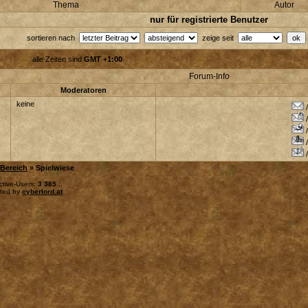
Thema
Autor
nur für registrierte Benutzer
sortieren nach
zeige seit
alle Zeiten sind
GMT +1:00
Forum-Info
Moderatoren
keine
Bereich
» Spielwiese
ctive-Users:
3 385
:.
sted by
cyberlord.at