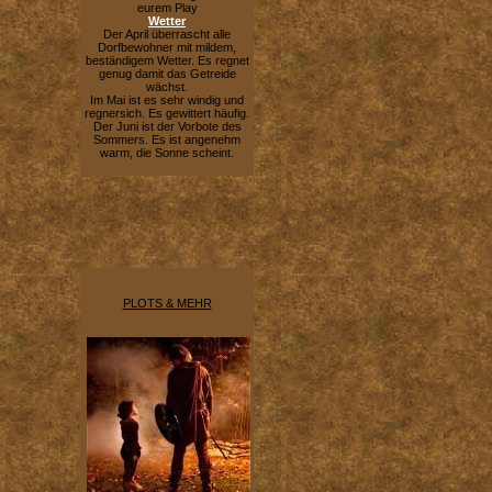
eurem Play
Wetter
Der April überrascht alle
Dorfbewohner mit mildem,
beständigem Wetter. Es regnet
genug damit das Getreide
wächst.
Im Mai ist es sehr windig und
regnersich. Es gewittert häufig.
Der Juni ist der Vorbote des
Sommers. Es ist angenehm
warm, die Sonne scheint.
PLOTS & MEHR