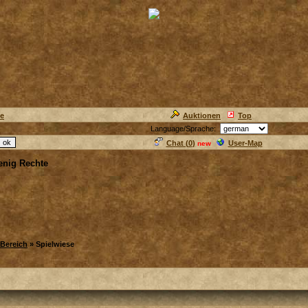
ie
Auktionen
Top
Language/Sprache:
Chat (
0
)
User-Map
new
wenig Rechte
Bereich
» Spielwiese