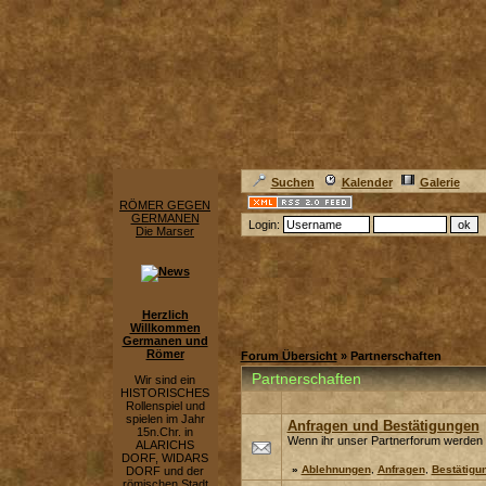
Suchen
Kalender
Galerie
RÖMER GEGEN
GERMANEN
Login:
Die Marser
Herzlich
Willkommen
Germanen und
Römer
Forum Übersicht
» Partnerschaften
Partnerschaften
Wir sind ein
HISTORISCHES
Rollenspiel und
spielen im Jahr
Anfragen und Bestätigungen
15n.Chr. in
Wenn ihr unser Partnerforum werden wo
ALARICHS
DORF, WIDARS
»
Ablehnungen
,
Anfragen
,
Bestätigu
DORF und der
römischen Stadt