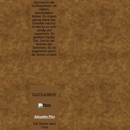
überrascht alle
Dorfbewohner mit
mildem,
beständigem
Wetter. Es regnet
genug damit das
Getreide wächst.
Im Mai ist es sehr
windig und
regnersich. Es
gewittert häufig.
Der Juni ist der
Vorbote des
Sommers. Es ist
angenehm warm,
die Sonne scheint.
PLOTS & MEHR
Aktueller Plot
Die Suche nach
Fara