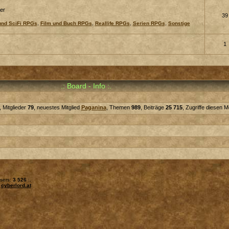
ner
39
und SciFi RPGs
,
Film und Buch RPGs
,
Reallife RPGs
,
Serien RPGs
,
Sonstige
1
.: Board - Info :.
 Mitglieder
79
, neuestes Mitglied
Paganina
, Themen
989
, Beiträge
25 715
, Zugriffe diesen 
Users:
3 526
:.
y
cyberlord.at