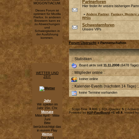
Partnerforen
MOGONTIACUM.
Hier findet ihr unsere bisherigen Part
Dieses Forum ist
optimiert für Mozilla
»
Andere Partner
,
Fantasy, Mystery 
Firefox. In anderen
RPGs
Browsern kann es
zu Abweichungen
Schwesternforen
und
Unsere VIPs
Schwiergkeiten in
der Ausführung
kommen.
Forum Übersicht
» Partnerschaften
:: Statistiken :.
Board aktiv seit
11.11.2008
(6478 Tage),
:: Mitglieder online :.
WETTER UND
ZEIT
keiner online
:: Kalender-Events (nächsten 14 Tage) :.
keine Termine vorhanden
Jahr
Wir spielen im
Jahr 15n. Chr.
.: Script-Time:
0,031
|| SQL-Queries:
5
|| Active-
Monate
Powered by
ASP-FastBoard
HE
v0.8
, hosted b
Mitte April - Mitte
Juni
Bitte
berücksichtigt das
in eurem Play
Wetter
Der April