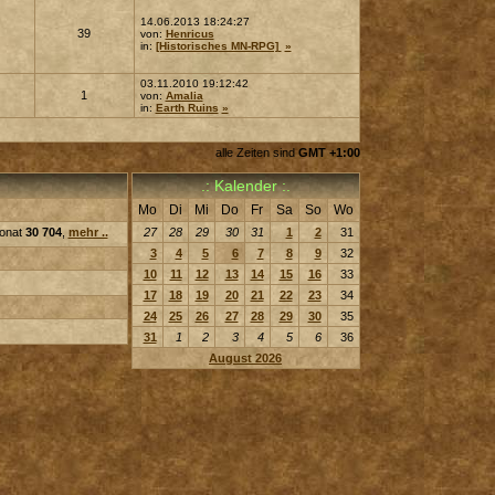
14.06.2013 18:24:27
39
von:
Henricus
in:
[Historisches MN-RPG]
»
03.11.2010 19:12:42
1
von:
Amalia
in:
Earth Ruins
»
alle Zeiten sind
GMT +1:00
.: Kalender :.
Mo
Di
Mi
Do
Fr
Sa
So
Wo
Monat
30 704
,
mehr ..
27
28
29
30
31
1
2
31
3
4
5
6
7
8
9
32
10
11
12
13
14
15
16
33
17
18
19
20
21
22
23
34
24
25
26
27
28
29
30
35
31
1
2
3
4
5
6
36
August 2026