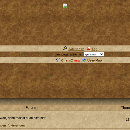
Auktionen
Top
Language/Sprache:
Chat (
0
)
User-Map
new
Forum
Them
llt, dann meldet euch bitte hier
15
ngen
,
Änderungen