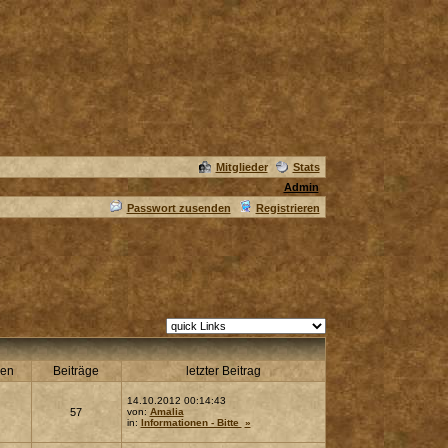
Mitglieder
Stats
Admin
Passwort zusenden
Registrieren
en
Beiträge
letzter Beitrag
14.10.2012 00:14:43
57
von:
Amalia
in:
Informationen - Bitte
»