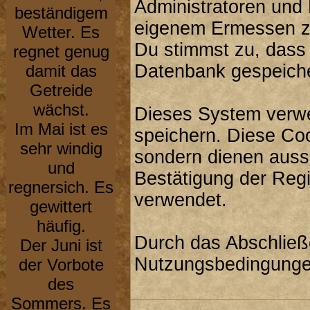
Administratoren und
beständigem
eigenem Ermessen zu
Wetter. Es
Du stimmst zu, dass
regnet genug
Datenbank gespeiche
damit das
Getreide
wächst.
Dieses System verwe
Im Mai ist es
speichern. Diese Co
sehr windig
sondern dienen aussc
und
Bestätigung der Reg
regnersich. Es
verwendet.
gewittert
häufig.
Durch das Abschließ
Der Juni ist
Nutzungsbedingunge
der Vorbote
des
Sommers. Es