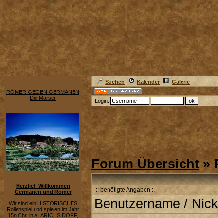
Suchen
Kalender
Galerie
RÖMER GEGEN GERMANEN
Die Marser
Login:
Forum Übersicht
» 
Herzlich Willkommen
:: benötigte Angaben :.
Germanen und Römer
Benutzername / Nick
Wir sind ein HISTORISCHES
Rollenspiel und spielen im Jahr
15n.Chr. in ALARICHS DORF,