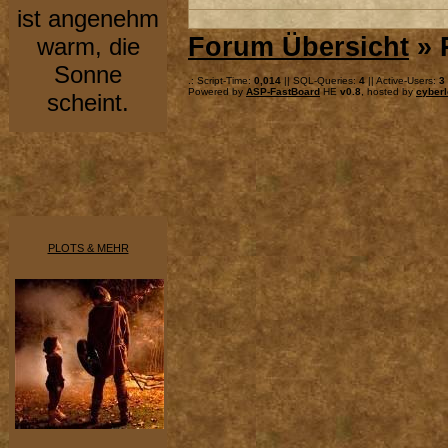
ist angenehm
Forum Übersicht
» 
warm, die
Sonne
.: Script-Time:
0,014
|| SQL-Queries:
4
|| Active-Users:
3
Powered by
ASP-FastBoard
HE
v0.8
, hosted by
cyberl
scheint.
PLOTS & MEHR