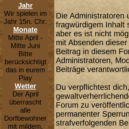
Jahr
Wir spielen im
Die Administratoren
Jahr 15n. Chr.
fragwürdigem Inhalt 
Monate
aber es ist nicht mög
Mitte April -
mit Absenden dieser 
Mitte Juni
Beitrag in diesem F
Bitte
Administratoren, Mod
berücksichtigt
Beiträge verantwortli
das in eurem
Play
Wetter
Du verpflichtest dic
Der April
gewaltverherrlichend
überrascht
Forum zu veröffentli
alle
permanenter Sperrung
Dorfbewohner
strafverfolgenden B
mit mildem,