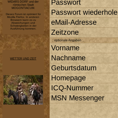
Passwort
WIDARS DORF und der
römischen Stadt
MOGONTIACUM.
Passwort wiederhole
Dieses Forum ist optimiert für
Mozilla Firefox. In anderen
Browsern kann es zu
eMail-Adresse
Abweichungen und
Schwiergkeiten in der
Ausführung kommen.
Zeitzone
:: optionale Angaben :.
Vorname
Nachname
WETTER UND ZEIT
Geburtsdatum
Homepage
ICQ-Nummer
MSN Messenger