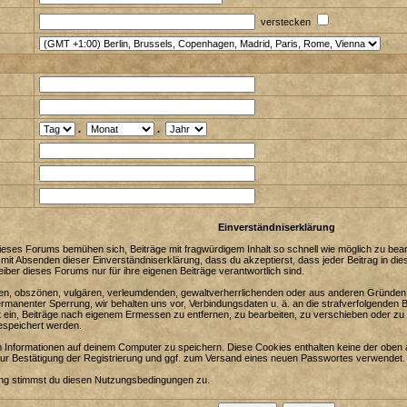
verstecken
.
.
Einverständniserklärung
eses Forums bemühen sich, Beiträge mit fragwürdigem Inhalt so schnell wie möglich zu bearbe
 mit Absenden dieser Einverständniserklärung, dass du akzeptierst, dass jeder Beitrag in 
iber dieses Forums nur für ihre eigenen Beiträge verantwortlich sind.
enden, obszönen, vulgären, verleumdenden, gewaltverherrlichenden oder aus anderen Gründen 
ermanenter Sperrung, wir behalten uns vor, Verbindungsdaten u. ä. an die strafverfolgenden
in, Beiträge nach eigenem Ermessen zu entfernen, zu bearbeiten, zu verschieben oder zu 
espeichert werden.
Informationen auf deinem Computer zu speichern. Diese Cookies enthalten keine der oben 
zur Bestätigung der Registrierung und ggf. zum Versand eines neuen Passwortes verwendet.
ung stimmst du diesen Nutzungsbedingungen zu.