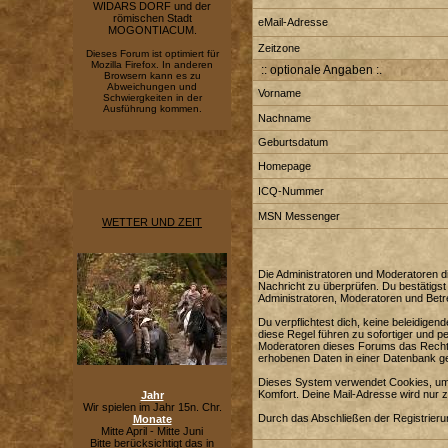
WIDARS DORF und der
römischen Stadt
eMail-Adresse
MOGONTIACUM.
Zeitzone
Dieses Forum ist optimiert für
Mozilla Firefox. In anderen
:: optionale Angaben :.
Browsern kann es zu
Abweichungen und
Vorname
Schwiergkeiten in der
Ausführung kommen.
Nachname
Geburtsdatum
Homepage
ICQ-Nummer
MSN Messenger
WETTER UND ZEIT
Die Administratoren und Moderatoren di
Nachricht zu überprüfen. Du bestätigst
Administratoren, Moderatoren und Betre
Du verpflichtest dich, keine beleidig
diese Regel führen zu sofortiger und p
Moderatoren dieses Forums das Recht e
erhobenen Daten in einer Datenbank g
Dieses System verwendet Cookies, um 
Komfort. Deine Mail-Adresse wird nur 
Jahr
Wir spielen im Jahr 15n. Chr.
Durch das Abschließen der Registrier
Monate
Mitte April - Mitte Juni
Bitte berücksichtigt das in