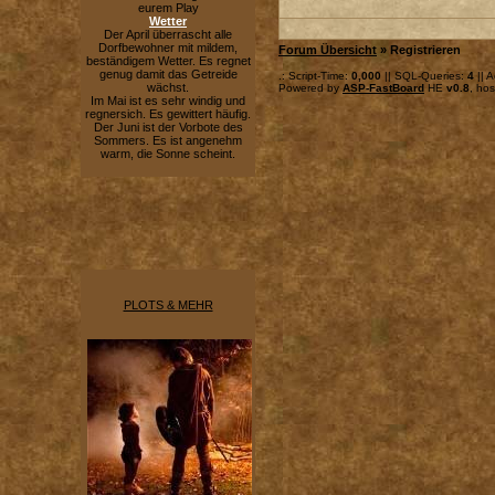
eurem Play
Wetter
Der April überrascht alle
Dorfbewohner mit mildem,
Forum Übersicht
» Registrieren
beständigem Wetter. Es regnet
genug damit das Getreide
.: Script-Time:
0,000
|| SQL-Queries:
4
|| A
wächst.
Powered by
ASP-FastBoard
HE
v0.8
, ho
Im Mai ist es sehr windig und
regnersich. Es gewittert häufig.
Der Juni ist der Vorbote des
Sommers. Es ist angenehm
warm, die Sonne scheint.
PLOTS & MEHR