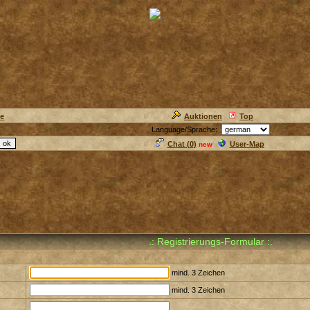
ie
Auktionen
Top
Language/Sprache:
Chat (
0
)
User-Map
new
.: Registrierungs-Formular :.
mind. 3 Zeichen
mind. 3 Zeichen