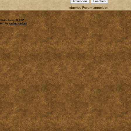
eigenes Forum anmelden
ctive-Users:
3 422
:.
sted by
cyberlord.at