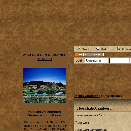
Suchen
Kalender
Galer
RÖMER GEGEN GERMANEN
Die Marser
Login:
Forum Übersicht
» Registrieren
:: benötigte Angaben :.
Herzlich Willkommen
Germanen und Römer
Benutzername / Nick
Wir sind ein HISTORISCHES
Passwort
Rollenspiel und spielen im Jahr
15n.Chr. in ALARICHS DORF,
Passwort wiederholen