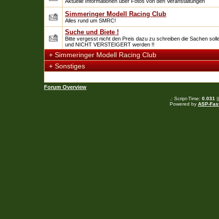
Aktuelle Informationen uber Fotos von den Veranstaltungen
Simmeringer Modell Racing Club
Alles rund um SMRC!
Suche und Biete !
Bitte vergesst nicht den Preis dazu zu schreiben die Sachen soll
und NICHT VERSTEIGERT werden !!
+
Simmeringer Modell Racing Club
+
Sonstiges
Forum Overview
.: Script-Time:
0.031
|
Powered by
ASP-Fas