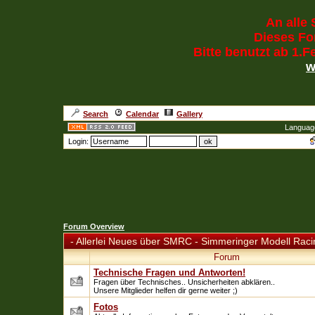
An alle 
Dieses For
Bitte benutzt ab 1.
w
Search
Calendar
Gallery
Languag
Login:
Forum Overview
-
Allerlei Neues über SMRC - Simmeringer Modell Raci
Forum
Technische Fragen und Antworten!
Fragen über Technisches.. Unsicherheiten abklären..
Unsere Mitglieder helfen dir gerne weiter ;)
Fotos