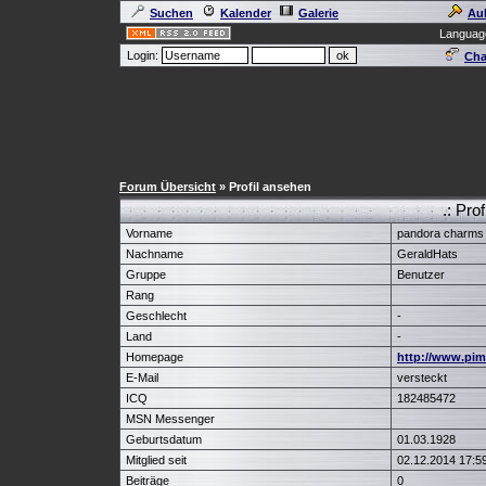
Suchen
Kalender
Galerie
Au
Languag
Login:
Cha
Forum Übersicht
» Profil ansehen
.: Pro
Vorname
pandora charms 
Nachname
GeraldHats
Gruppe
Benutzer
Rang
Geschlecht
-
Land
-
Homepage
http://www.pim
E-Mail
versteckt
ICQ
182485472
MSN Messenger
Geburtsdatum
01.03.1928
Mitglied seit
02.12.2014 17:5
Beiträge
0