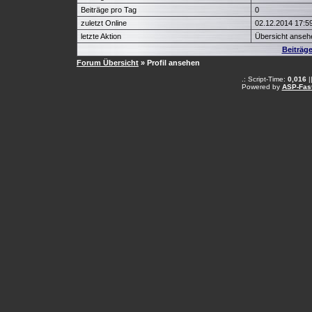
Beiträge pro Tag
0
zuletzt Online
02.12.2014 17:5
letzte Aktion
Übersicht anseh
Beiträg
Forum Übersicht
» Profil ansehen
.: Script-Time:
0,016
|
Powered by
ASP-Fas