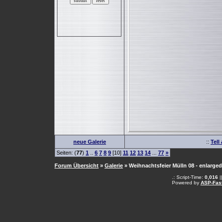
neue Galerie
::
Tell
Seiten: (
77
)
1
..
6
7
8
9
[10]
11
12
13
14
...
77
»
Forum Übersicht
»
Galerie
» Weihnachtsfeier Mülln 08 - enlarged
.: Script-Time:
0,016
|
Powered by
ASP-Fas