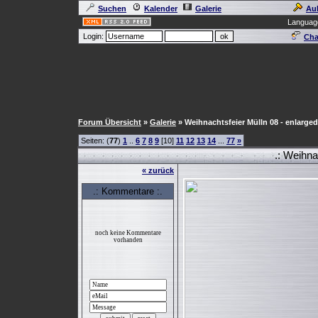
Suchen
Kalender
Galerie
Au
Languag
Login:
Cha
Forum Übersicht
»
Galerie
» Weihnachtsfeier Mülln 08 - enlarged
Seiten: (
77
)
1
..
6
7
8
9
[10]
11
12
13
14
...
77
»
.: Weihnac
« zurück
.: Kommentare :.