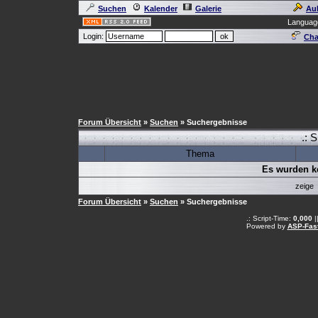
Suchen
Kalender
Galerie
Au
Languag
Login:
Cha
Forum Übersicht
»
Suchen
» Suchergebnisse
.: 
Thema
Es wurden k
zeige
Forum Übersicht
»
Suchen
» Suchergebnisse
.: Script-Time:
0,000
|
Powered by
ASP-Fas