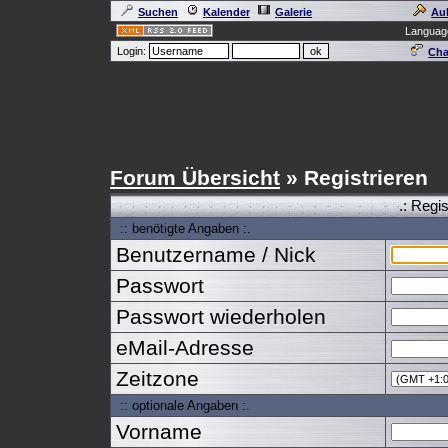
Suchen
Kalender
Galerie
Au
Languag
Login:
Cha
Forum Übersicht
» Registrieren
.: Regi
:: benötigte Angaben :.
Benutzername / Nick
Passwort
Passwort wiederholen
eMail-Adresse
Zeitzone
:: optionale Angaben :.
Vorname