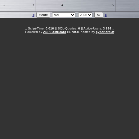
2
3
4
5
«
»
.: Script-Time:
0,016
|| SQL-Queries:
6
|| Active-Users:
3 666
:.
Powered by
ASP-FastBoard
HE
v0.8
, hosted by
cyberlord.at