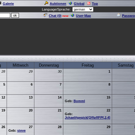
Galerie
Auktionen
Global
Top
Language/Sprache:
Chat (
0
)
User-Map
Passwor
new
g
Mittwoch
Donnerstag
Freitag
Samstag
28
29
30
1
5
6
7
8
12
13
14
15
Geb:
Bomml
19
20
21
22
Geb:
Jchael#geqick[QffpffFPf,2,4]
26
27
28
29
Geb:
steve