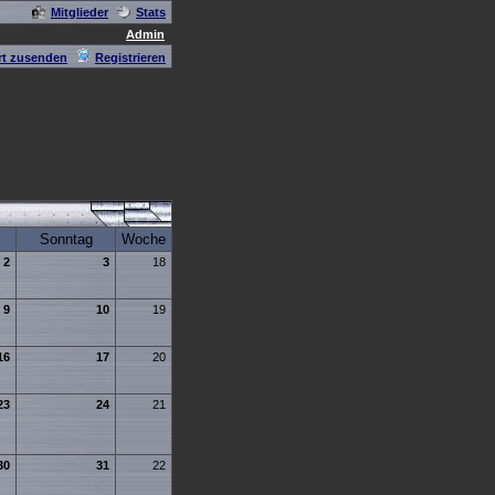
Mitglieder
Stats
Admin
t zusenden
Registrieren
Sonntag
Woche
2
3
18
9
10
19
16
17
20
23
24
21
30
31
22