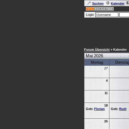
Suchen
Kalender
Login:
Forum Übersicht
» Kalender
Mai 2026
Montag
Diensta
27
4
11
18
Geb:
Florian
Geb:
Rudi
25