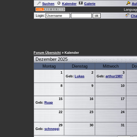
Suchen
Kalender
Galerie
Au
Languag
Login:
Cha
Forum Übersicht
» Kalender
Dezember 2025
Montag
Dienstag
Mittwoch
Do
1
2
3
Geb:
Lukas
Geb:
arthur1987
8
9
10
15
16
17
Geb:
Ruap
22
23
24
29
30
31
Geb:
schneggi