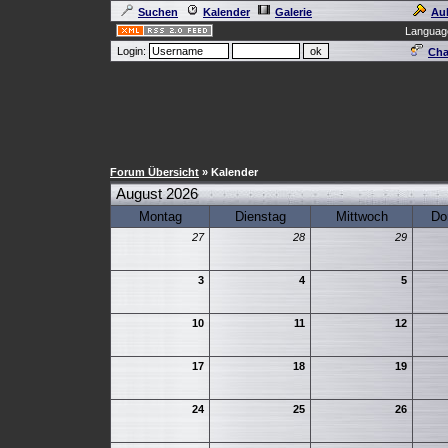
Suchen
Kalender
Galerie
Au
Languag
Login:
Cha
Forum Übersicht
» Kalender
August 2026
Montag
Dienstag
Mittwoch
Do
27
28
29
3
4
5
10
11
12
17
18
19
24
25
26