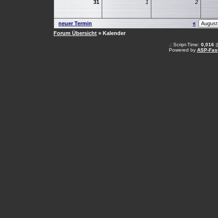
31
1
2
neuer Termin
«
Forum Übersicht
» Kalender
.: Script-Time:
0,016
|
Powered by
ASP-Fas