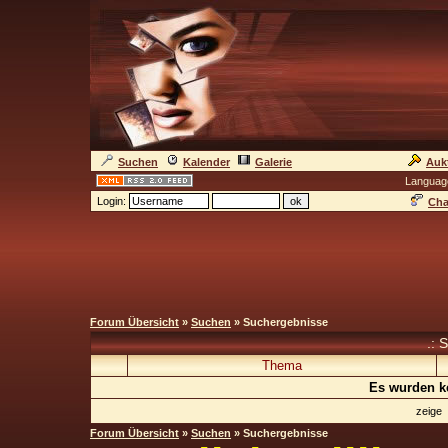
Suchen
Kalender
Galerie
Auk
Languag
Login:
Cha
Forum Übersicht
»
Suchen
» Suchergebnisse
.: 
Thema
Es wurden k
zeige
Forum Übersicht
»
Suchen
» Suchergebnisse