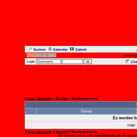
Suchen
Kalender
Galerie
Languag
Login:
Cha
Forum Übersicht
»
Suchen
» Suchergebnisse
.:
Thema
Es wurden k
zeige
Forum Übersicht
»
Suchen
» Suchergebnisse
Wir sind jetzt auch unter
http://google.de
als Stichw