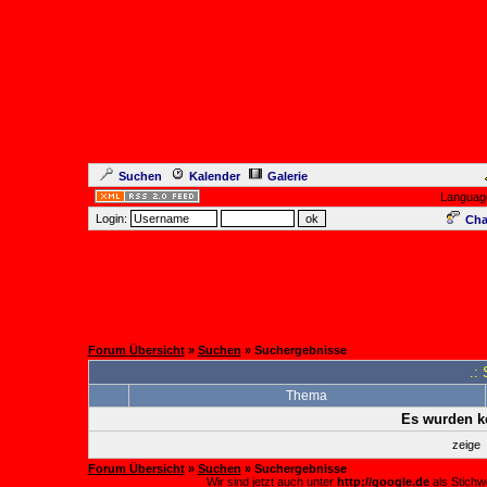
Suchen
Kalender
Galerie
Languag
Login:
Cha
Forum Übersicht
»
Suchen
» Suchergebnisse
.:
Thema
Es wurden k
zeige
Forum Übersicht
»
Suchen
» Suchergebnisse
Wir sind jetzt auch unter
http://google.de
als Stichw