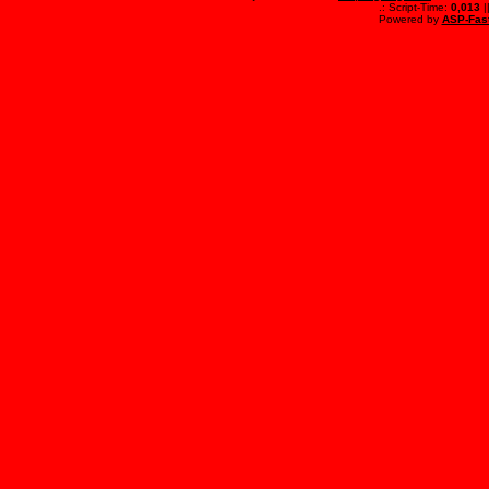
.: Script-Time:
0,013
|
Powered by
ASP-Fas