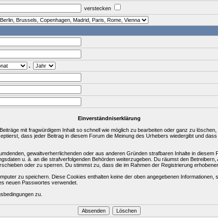
verstecken
.
Einverständniserklärung
träge mit fragwürdigem Inhalt so schnell wie möglich zu bearbeiten oder ganz zu löschen, a
zeptierst, dass jeder Beitrag in diesem Forum die Meinung des Urhebers wiedergibt und dass
rleumdenden, gewaltverherrlichenden oder aus anderen Gründen strafbaren Inhalte in diesem 
ungsdaten u. ä. an die strafverfolgenden Behörden weiterzugeben. Du räumst den Betreibern
rschieben oder zu sperren. Du stimmst zu, dass die im Rahmen der Registrierung erhobene
puter zu speichern. Diese Cookies enthalten keine der oben angegebenen Informationen, s
ines neuen Passwortes verwendet.
gsbedingungen zu.