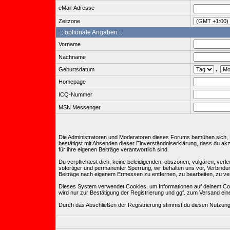
eMail-Adresse
Zeitzone
:: optionale Angaben :.
Vorname
Nachname
Geburtsdatum
.
Homepage
ICQ-Nummer
MSN Messenger
Die Administratoren und Moderatoren dieses Forums bemühen sich, Bei
bestätigst mit Absenden dieser Einverständniserklärung, dass du ak
für ihre eigenen Beiträge verantwortlich sind.
Du verpflichtest dich, keine beleidigenden, obszönen, vulgären, ve
sofortiger und permanenter Sperrung, wir behalten uns vor, Verbind
Beiträge nach eigenem Ermessen zu entfernen, zu bearbeiten, zu ve
Dieses System verwendet Cookies, um Informationen auf deinem Com
wird nur zur Bestätigung der Registrierung und ggf. zum Versand e
Durch das Abschließen der Registrierung stimmst du diesen Nutzun