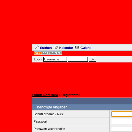
Suchen
Kalender
Galerie
Login:
Forum Übersicht
» Registrieren
:: benötigte Angaben :.
Benutzername / Nick
Passwort
Passwort wiederholen