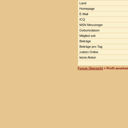
Land
Homepage
E-Mail
ICQ
MSN Messenger
Geburtsdatum
Mitglied seit
Beiträge
Beiträge pro Tag
zuletzt Online
letzte Aktion
Forum Übersicht
» Profil ansehe