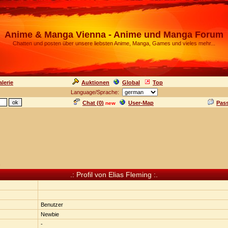
Anime & Manga Vienna - Anime und Manga Forum
Chatten und posten über unsere liebsten Anime, Manga, Games und vieles mehr...
lerie
Auktionen
Global
Top
Language/Sprache:
Chat (
0
)
User-Map
Pas
new
n
.: Profil von Elias Fleming :.
Benutzer
Newbie
-