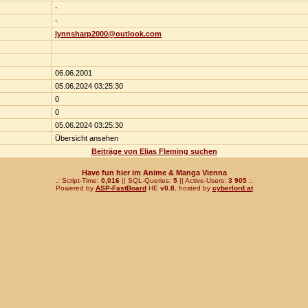
-
-
lynnsharp2000@outlook.com
06.06.2001
05.06.2024 03:25:30
0
0
05.06.2024 03:25:30
Übersicht ansehen
Beiträge von Elias Fleming suchen
n
Have fun hier im Anime & Manga Vienna
.: Script-Time:
0,016
|| SQL-Queries:
5
|| Active-Users:
3 905
:.
Powered by
ASP-FastBoard
HE
v0.8
, hosted by
cyberlord.at