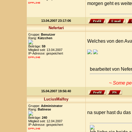
morgen geht es weiter 
13.04.2007 23:17:06
Nefertari
Gruppe:
Benutzer
Rang:
Kätzchen
Welches von den Avas
Beiträge:
59
Mitglied seit: 13.04.2007
IP-Adresse: gespeichert
bearbeitet von Nefe
~ Some peop
15.04.2007 19:56:40
LuciusMalfoy
Gruppe:
Administrator
Rang:
Balinese
na super hast du das
Beiträge:
240
Mitglied seit: 12.04.2007
IP-Adresse: gespeichert