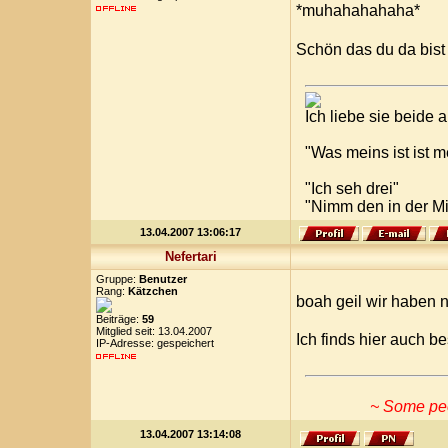
*muhahahahaha*
Schön das du da bis
Ich liebe sie beide
"Was meins ist ist 
"Ich seh drei"
"Nimm den in der Mi
13.04.2007 13:06:17
Nefertari
Gruppe:
Benutzer
Rang:
Kätzchen
boah geil wir haben ne
Beiträge:
59
Mitglied seit: 13.04.2007
Ich finds hier auch b
IP-Adresse: gespeichert
~ Some peop
13.04.2007 13:14:08