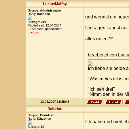
LuciusMalfoy
Gruppe:
Administrator
Rang:
Balinese
und wennst ein neues
Beiträge:
240
Mitglied seit: 12.04.2007
Umfragen kannst auc
IP-Adresse: gespeichert
alles unten ^^
bearbeitet von Luci
Ich liebe sie beide
"Was meins ist ist 
"Ich seh drei"
"Nimm den in der Mi
13.04.2007 13:25:46
Nefertari
Gruppe:
Benutzer
Rang:
Kätzchen
Ich habe mich verlie
Beiträge:
59