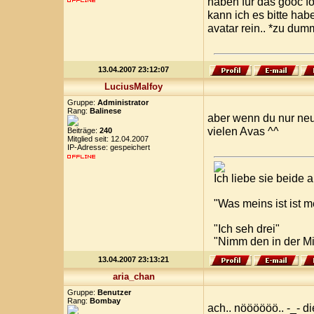
haben für das gooc 
kann ich es bitte ha
avatar rein.. *zu dumm
13.04.2007 23:12:07
LuciusMalfoy
Gruppe:
Administrator
Rang:
Balinese
aber wenn du nur neu
vielen Avas ^^
Beiträge:
240
Mitglied seit: 12.04.2007
IP-Adresse: gespeichert
Ich liebe sie beide
"Was meins ist ist 
"Ich seh drei"
"Nimm den in der Mi
13.04.2007 23:13:21
aria_chan
Gruppe:
Benutzer
Rang:
Bombay
ach.. nöööööö.. -_- 