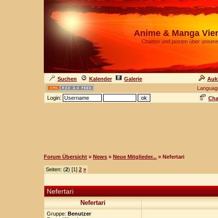
Anime & Manga Vie
Chatten und posten über unsere
Suchen
Kalender
Galerie
Auk
Languag
Login:
Cha
Forum Übersicht
»
News
»
Neue Mitglieder...
» Nefertari
Seiten: (
2
) [1]
2
»
Nefertari
Nefertari
Gruppe:
Benutzer