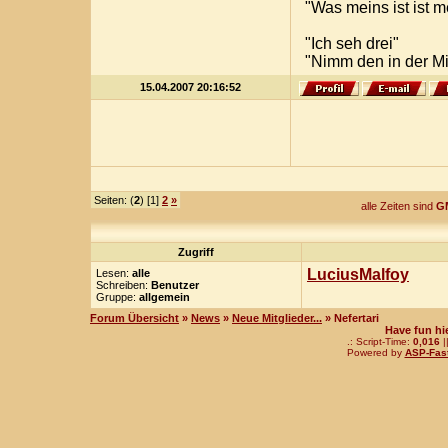
"Was meins ist ist 
"Ich seh drei"
"Nimm den in der Mi
15.04.2007 20:16:52
Seiten: (
2
) [1]
2
»
alle Zeiten sind
GM
Zugriff
LuciusMalfoy
Lesen:
alle
Schreiben:
Benutzer
Gruppe:
allgemein
Forum Übersicht
»
News
»
Neue Mitglieder...
» Nefertari
Have fun hi
.: Script-Time:
0,016
|
Powered by
ASP-Fas