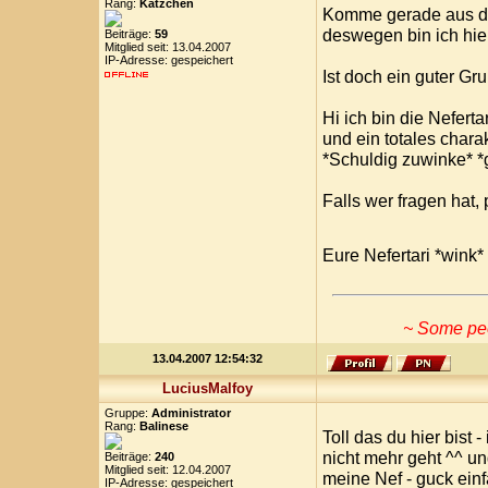
Rang:
Kätzchen
Komme gerade aus de
deswegen bin ich hie
Beiträge:
59
Mitglied seit: 13.04.2007
IP-Adresse: gespeichert
Ist doch ein guter G
Hi ich bin die Neferta
und ein totales chara
*Schuldig zuwinke* *
Falls wer fragen hat, 
Eure Nefertari *wink*
~ Some peop
13.04.2007 12:54:32
LuciusMalfoy
Gruppe:
Administrator
Rang:
Balinese
Toll das du hier bist 
nicht mehr geht ^^ un
Beiträge:
240
Mitglied seit: 12.04.2007
meine Nef - guck ein
IP-Adresse: gespeichert