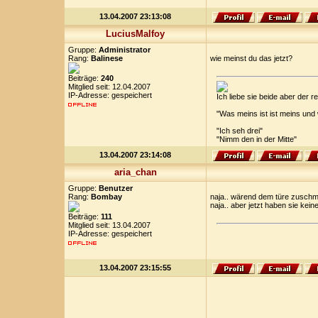
13.04.2007 23:13:08
LuciusMalfoy
Gruppe:
Administrator
Rang:
Balinese
wie meinst du das jetzt?
Beiträge:
240
Mitglied seit: 12.04.2007
IP-Adresse: gespeichert
Ich liebe sie beide aber der
"Was meins ist ist meins und
"Ich seh drei"
"Nimm den in der Mitte"
13.04.2007 23:14:08
aria_chan
Gruppe:
Benutzer
Rang:
Bombay
naja.. wärend dem türe zuschme
naja.. aber jetzt haben sie kei
Beiträge:
111
Mitglied seit: 13.04.2007
IP-Adresse: gespeichert
13.04.2007 23:15:55