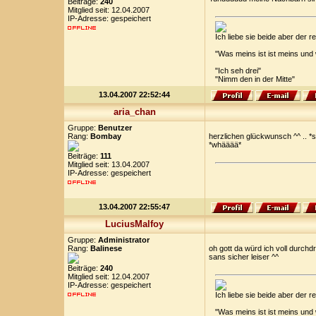
Beiträge:
240
Mitglied seit: 12.04.2007
IP-Adresse: gespeichert
Ich liebe sie beide aber der
"Was meins ist ist meins und
"Ich seh drei"
"Nimm den in der Mitte"
13.04.2007 22:52:44
aria_chan
Gruppe:
Benutzer
Rang:
Bombay
herzlichen glückwunsch ^^ .. *
*whääää*
Beiträge:
111
Mitglied seit: 13.04.2007
IP-Adresse: gespeichert
13.04.2007 22:55:47
LuciusMalfoy
Gruppe:
Administrator
Rang:
Balinese
oh gott da würd ich voll durchd
sans sicher leiser ^^
Beiträge:
240
Mitglied seit: 12.04.2007
IP-Adresse: gespeichert
Ich liebe sie beide aber der
"Was meins ist ist meins und