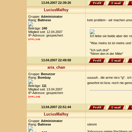
13.04.2007 22:39:26
LuciusMalfoy
Gruppe:
Administrator
Rang:
Balinese
kein problem - wir machen unse
Beiträge:
240
Mitglied seit: 12.04.2007
IP-Adresse: gespeichert
Ich liebe sie beide aber der
"Was meins ist ist meins und
"Ich seh drei"
"Nimm den in der Mitte"
13.04.2007 22:49:58
aria_chan
Gruppe:
Benutzer
Rang:
Bombay
uuuuuh.. die arme nico *g*.. ic
gewohnt ist bzw. noch nie gema
Beiträge:
111
Mitglied seit: 13.04.2007
IP-Adresse: gespeichert
13.04.2007 22:51:44
LuciusMalfoy
Gruppe:
Administrator
Rang:
Balinese
stimmt
Yuhuuuuuu meine Nachbarn sind