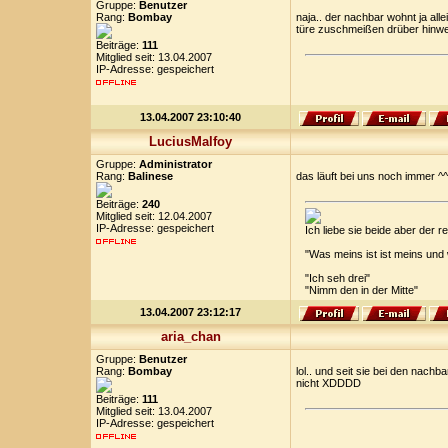
Gruppe:
Benutzer
Rang:
Bombay
naja.. der nachbar wohnt ja all
türe zuschmeißen drüber hinw
Beiträge:
111
Mitglied seit: 13.04.2007
IP-Adresse: gespeichert
13.04.2007 23:10:40
LuciusMalfoy
Gruppe:
Administrator
Rang:
Balinese
das läuft bei uns noch immer ^^
Beiträge:
240
Mitglied seit: 12.04.2007
IP-Adresse: gespeichert
Ich liebe sie beide aber der
"Was meins ist ist meins und
"Ich seh drei"
"Nimm den in der Mitte"
13.04.2007 23:12:17
aria_chan
Gruppe:
Benutzer
Rang:
Bombay
lol.. und seit sie bei den nach
nicht XDDDD
Beiträge:
111
Mitglied seit: 13.04.2007
IP-Adresse: gespeichert