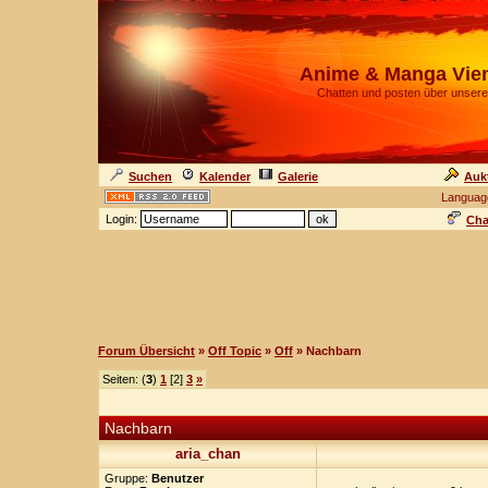
Anime & Manga Vie
Chatten und posten über unsere
Suchen
Kalender
Galerie
Auk
Languag
Login:
Cha
Forum Übersicht
»
Off Topic
»
Off
» Nachbarn
Seiten: (
3
)
1
[2]
3
»
Nachbarn
aria_chan
Gruppe:
Benutzer