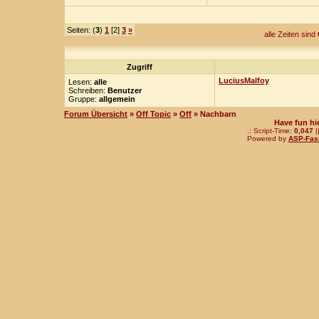
Seiten: (
3
)
1
[2]
3
»
alle Zeiten sind
Zugriff
LuciusMalfoy
Lesen:
alle
Schreiben:
Benutzer
Gruppe:
allgemein
Forum Übersicht
»
Off Topic
»
Off
» Nachbarn
Have fun hi
.: Script-Time:
0,047
|
Powered by
ASP-Fas