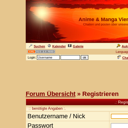
Anime & Manga Vie
Chatten und posten über unsere
Suchen
Kalender
Galerie
Auk
Languag
Login:
Cha
Forum Übersicht
» Registrieren
.: Regi
:: benötigte Angaben :.
Benutzername / Nick
Passwort