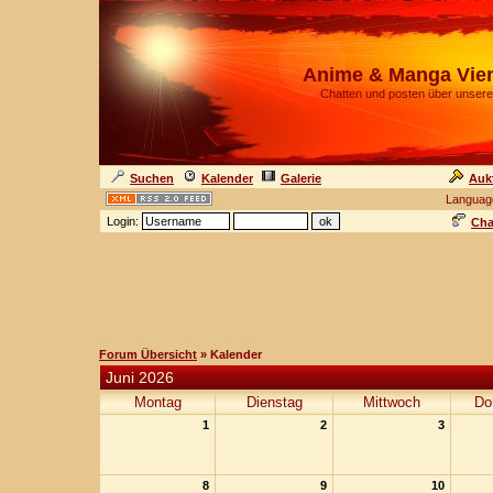
Anime & Manga Vie
Chatten und posten über unsere
Suchen
Kalender
Galerie
Auk
Languag
Login:
Cha
Forum Übersicht
» Kalender
Juni 2026
Montag
Dienstag
Mittwoch
Do
1
2
3
8
9
10