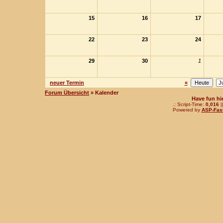
15
16
17
22
23
24
29
30
1
neuer Termin
«
Forum Übersicht
» Kalender
Have fun hi
.: Script-Time:
0,016
|
Powered by
ASP-Fas