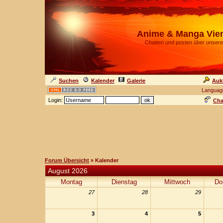
Anime & Manga Vie
Chatten und posten über unsere
Suchen
Kalender
Galerie
Auk
Languag
Login:
Cha
Forum Übersicht
» Kalender
August 2026
Montag
Dienstag
Mittwoch
Do
27
28
29
3
4
5