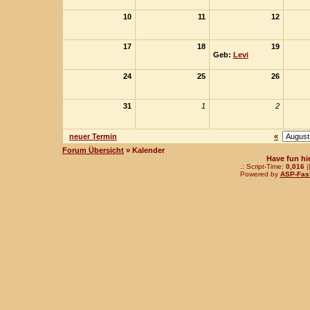
10
11
12
17
18
19
Geb:
Levi
24
25
26
31
1
2
neuer Termin
«
Forum Übersicht
» Kalender
Have fun hi
.: Script-Time:
0,016
|
Powered by
ASP-Fas