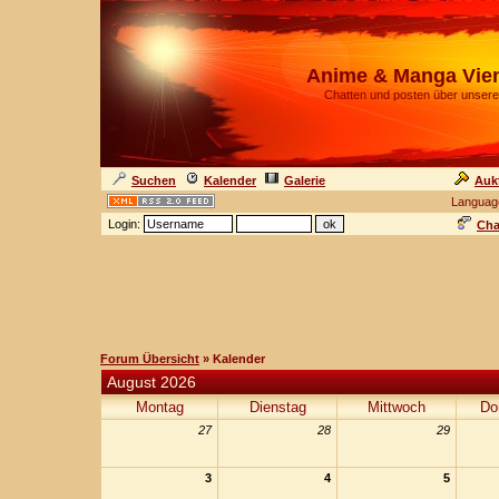
Anime & Manga Vie
Chatten und posten über unsere
Suchen
Kalender
Galerie
Auk
Languag
Login:
Cha
Forum Übersicht
» Kalender
August 2026
Montag
Dienstag
Mittwoch
Do
27
28
29
3
4
5