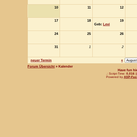
10
11
12
17
18
19
Geb:
Levi
24
25
26
31
1
2
neuer Termin
«
Forum Übersicht
» Kalender
Have fun hi
.: Script-Time:
0,016
|
Powered by
ASP-Fas