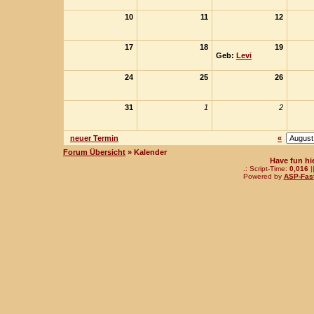
10
11
12
17
18
19
Geb:
Levi
24
25
26
31
1
2
neuer Termin
«
Forum Übersicht
» Kalender
Have fun hi
.: Script-Time:
0,016
|
Powered by
ASP-Fas