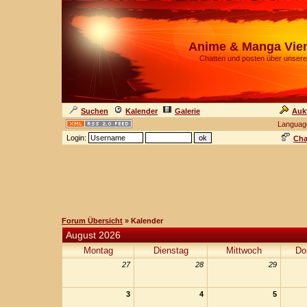
Anime & Manga Vie
Chatten und posten über unsere
Suchen
Kalender
Galerie
Auk
Languag
Login:
Cha
Forum Übersicht
» Kalender
August 2026
Montag
Dienstag
Mittwoch
Do
27
28
29
3
4
5